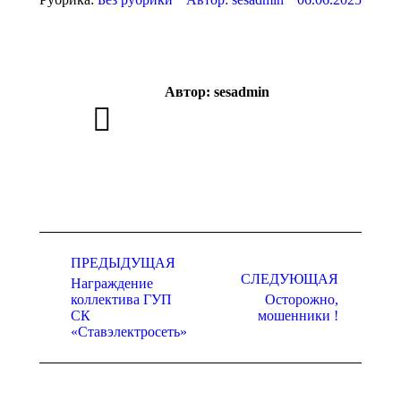
Автор:
sesadmin
Навигация
ПРЕДЫДУЩАЯ
по
СЛЕДУЮЩАЯ
Награждение
записям
коллектива ГУП
Осторожно,
Предыдущая
Следующая
СК
мошенники !
запись:
запись:
«Ставэлектросеть»